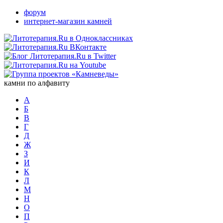
форум
интернет-магазин камней
камни по алфавиту
А
Б
В
Г
Д
Ж
З
И
К
Л
М
Н
О
П