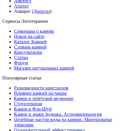
Аметист
Апатит
Аширит (
Диоптаз
)
Сервисы Литотерапии
Семинары о камнях
Новое на сайте
Каталог Камней
Словарь камней
Консультации
Статьи
Форум
Магазин натуральных камней
Популярные статьи
Разновидности кристаллов
Влияние камней на чакры
Камни в тибетской медицине
Стоунтерапия
Камни в Фэн-Шуй
Камни и знаки Зодиака. Астроминералогия
Целебные настои воды на камнях. Минеральные
эликсиры
Оздоровительный эффект пирамид