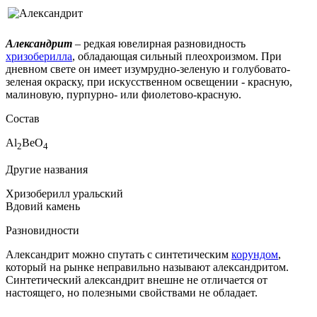
Александрит
– редкая ювелирная разновидность
хризоберилла
, обладающая сильный плеохроизмом. При
дневном свете он имеет изумрудно-зеленую и голубовато-
зеленая окраску, при искусственном освещении - красную,
малиновую, пурпурно- или фиолетово-красную.
Состав
Al
BeO
2
4
Другие названия
Хризоберилл уральский
Вдовий камень
Разновидности
Александрит можно спутать с синтетическим
корундом
,
который на рынке неправильно называют александритом.
Синтетический александрит внешне не отличается от
настоящего, но полезными свойствами не обладает
.