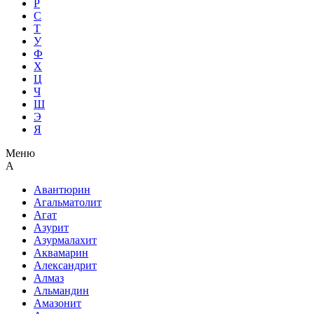
Р
С
Т
У
Ф
Х
Ц
Ч
Ш
Э
Я
Меню
А
Авантюрин
Агальматолит
Агат
Азурит
Азурмалахит
Аквамарин
Александрит
Алмаз
Альмандин
Амазонит