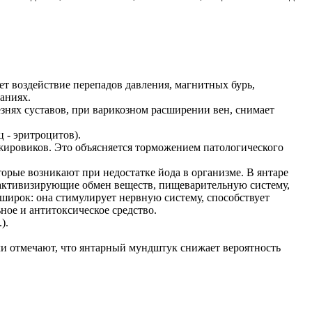
ет воздействие перепадов давления, магнитных бурь,
аниях.
знях суставов, при варикозном расширении вен, снимает
 - эритроцитов).
, жировиков. Это объясняется торможением патологического
орые возникают при недостатке йода в организме. В янтаре
ы, активизирующие обмен веществ, пищеварительную систему,
ирок: она стимулирует нервную систему, способствует
ное и антитоксическое средство.
).
ачи отмечают, что янтарный мундштук снижает вероятность