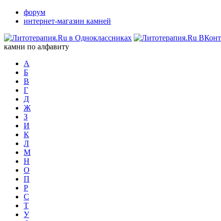
форум
интернет-магазин камней
камни по алфавиту
А
Б
В
Г
Д
Ж
З
И
К
Л
М
Н
О
П
Р
С
Т
У