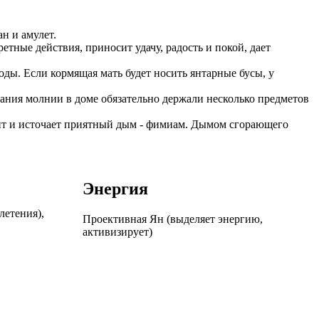
н и амулет.
тные действия, приносит удачу, радость и покой, дает
оды. Если кормящая мать будет носить янтарные бусы, у
ания молнии в доме обязательно держали несколько предметов
рит и источает приятный дым - фимиам. Дымом сгорающего
Энергия
летения),
Проективная Ян (выделяет энергию,
активизирует)