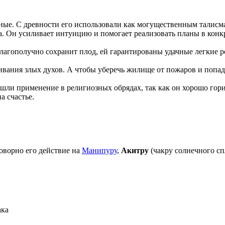
бные. С древности его использовали как могущественным талисма
. Он усиливает интуицию и помогает реализовать планы в конкре
лагополучно сохранит плод, ей гарантированы удачные легкие р
ивания злых духов. А чтобы уберечь жилище от пожаров и попад
нашли применение в религиозных обрядах, так как он хорошо го
 счастье.
товорно его действие на
Манипуру
,
Акитру
(чакру солнечного сп
ака