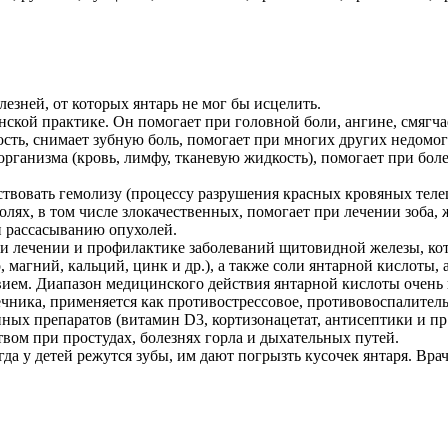
лезней, от которых янтарь не мог бы исцелить.
ской практике. Он помогает при головной боли, ангине, смягча
ость, снимает зубную боль, помогает при многих других недомог
рганизма (кровь, лимфу, тканевую жидкость), помогает при боле
твовать гемолизу (процессу разрушения красных кровяных телец
олях, в том числе злокачественных, помогает при лечении зоба
и рассасыванию опухолей.
ри лечении и профилактике заболеваний щитовидной железы, кот
, магний, кальций, цинк и др.), а также соли янтарной кислот
м. Диапазон медицинского действия янтарной кислоты очень ш
чника, применяется как противострессовое, противовоспалитель
ных препаратов (витамин D3, кортизонацетат, антисептики и пр.
вом при простудах, болезнях горла и дыхательных путей.
да у детей режутся зубы, им дают погрызть кусочек янтаря. Вр