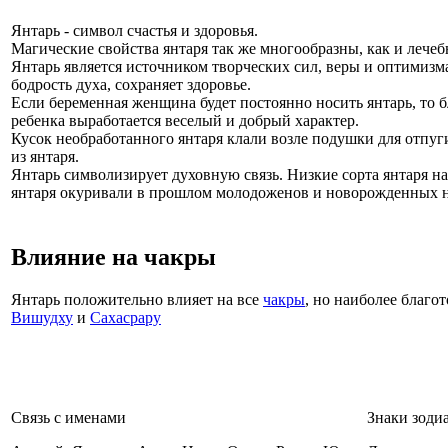
Янтарь - символ счастья и здоровья.
Магические свойства янтаря так же многообразны, как и лече
Янтарь является источником творческих сил, веры и оптимизма
бодрость духа, сохраняет здоровье.
Если беременная женщина будет постоянно носить янтарь, то б
ребенка выработается веселый и добрый характер.
Кусок необработанного янтаря клали возле подушки для отпуг
из янтаря.
Янтарь символизирует духовную связь. Низкие сорта янтаря 
янтаря окуривали в прошлом молодоженов и новорожденных на
Влияние на чакры
Янтарь положительно влияет на все
чакры
, но наиболее благо
Вишудху
и
Сахасрару
Связь с именами
Знаки зоди