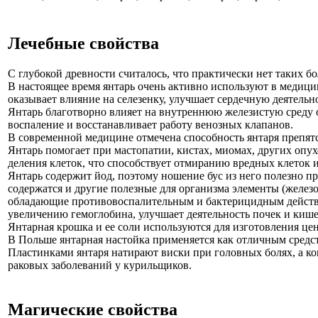
Лечебные свойства
С глубокой древности считалось, что практически нет таких бо
В настоящее время янтарь очень активно используют в медицин
оказывает влияние на селезенку, улучшает сердечную деятельн
Янтарь благотворно влияет на внутреннюю железистую среду о
воспаление и восстанавливает работу венозных клапанов.
В современной медицине отмечена способность янтаря препятс
Янтарь помогает при мастопатии, кистах, миомах, других опух
деления клеток, что способствует отмиранию вредных клеток 
Янтарь содержит йод, поэтому ношение бус из него полезно п
содержатся и другие полезные для организма элементы (железо
обладающие противовоспалительным и бактерицидным действие
увеличению гемоглобина, улучшает деятельность почек и кише
Янтарная крошка и ее соли используются для изготовления цен
В Польше янтарная настойка применяется как отличным средст
Пластинками янтаря натирают виски при головных болях, а ког
раковых заболеваний у курильщиков.
Магические свойства