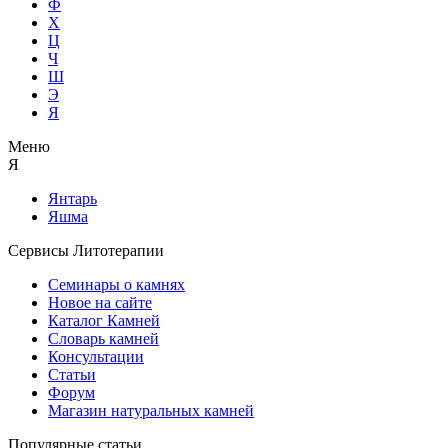
Ф
Х
Ц
Ч
Ш
Э
Я
Меню
Я
Янтарь
Яшма
Сервисы Литотерапии
Семинары о камнях
Новое на сайте
Каталог Камней
Словарь камней
Консультации
Статьи
Форум
Магазин натуральных камней
Популярные статьи