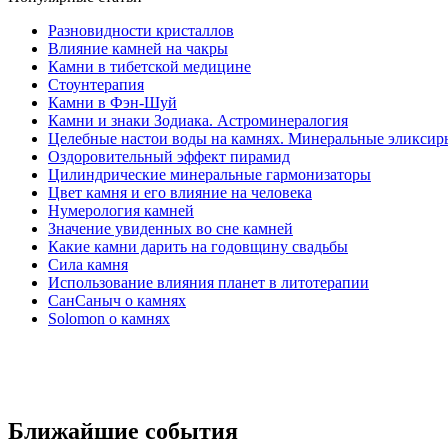
Разновидности кристаллов
Влияние камней на чакры
Камни в тибетской медицине
Стоунтерапия
Камни в Фэн-Шуй
Камни и знаки Зодиака. Астроминералогия
Целебные настои воды на камнях. Минеральные эликсир
Оздоровительный эффект пирамид
Цилиндрические минеральные гармонизаторы
Цвет камня и его влияние на человека
Нумерология камней
Значение увиденных во сне камней
Какие камни дарить на годовщину свадьбы
Cила камня
Использование влияния планет в литотерапии
СанСаныч о камнях
Solomon о камнях
Ближайшие события